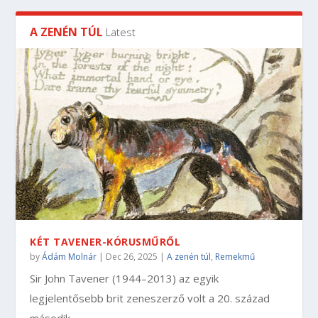
A ZENÉN TÚL
Latest
KÉT TAVENER-KÓRUSMŰRŐL
by
Ádám Molnár
|
Dec 26, 2025
|
A zenén túl
,
Remekmű
Sir John Tavener (1944–2013) az egyik
legjelentősebb brit zeneszerző volt a 20. század