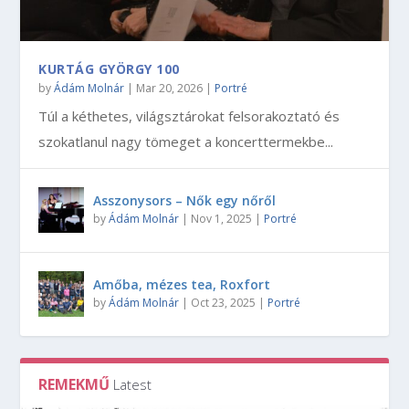
KURTÁG GYÖRGY 100
by
Ádám Molnár
|
Mar 20, 2026
|
Portré
Túl a kéthetes, világsztárokat felsorakoztató és
szokatlanul nagy tömeget a koncerttermekbe...
Asszonysors – Nők egy nőről
by
Ádám Molnár
|
Nov 1, 2025
|
Portré
Amőba, mézes tea, Roxfort
by
Ádám Molnár
|
Oct 23, 2025
|
Portré
REMEKMŰ
Latest