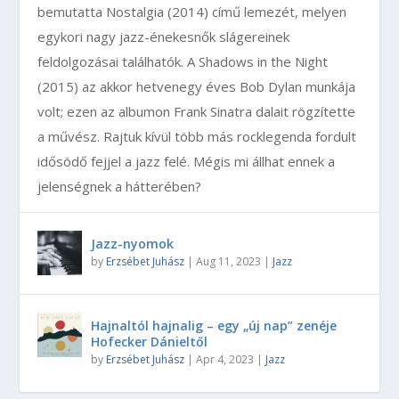
bemutatta Nostalgia (2014) című lemezét, melyen
egykori nagy jazz-énekesnők slágereinek
feldolgozásai találhatók. A Shadows in the Night
(2015) az akkor hetvenegy éves Bob Dylan munkája
volt; ezen az albumon Frank Sinatra dalait rögzítette
a művész. Rajtuk kívül több más rocklegenda fordult
idősödő fejjel a jazz felé. Mégis mi állhat ennek a
jelenségnek a hátterében?
Jazz-nyomok
by
Erzsébet Juhász
|
Aug 11, 2023
|
Jazz
Hajnaltól hajnalig – egy „új nap” zenéje
Hofecker Dánieltől
by
Erzsébet Juhász
|
Apr 4, 2023
|
Jazz