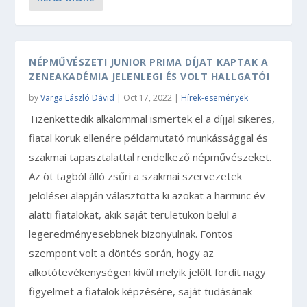
NÉPMŰVÉSZETI JUNIOR PRIMA DÍJAT KAPTAK A
ZENEAKADÉMIA JELENLEGI ÉS VOLT HALLGATÓI
by
Varga László Dávid
|
Oct 17, 2022
|
Hírek-események
Tizenkettedik alkalommal ismertek el a díjjal sikeres,
fiatal koruk ellenére példamutató munkássággal és
szakmai tapasztalattal rendelkező népművészeket.
Az öt tagból álló zsűri a szakmai szervezetek
jelölései alapján választotta ki azokat a harminc év
alatti fiatalokat, akik saját területükön belül a
legeredményesebbnek bizonyulnak. Fontos
szempont volt a döntés során, hogy az
alkotótevékenységen kívül melyik jelölt fordít nagy
figyelmet a fiatalok képzésére, saját tudásának