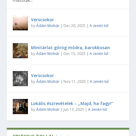
második...
Verscsokor
by
Ádám Molnár
|
Dec 20, 2025
|
A zenén túl
Minitárlat görög módra, barokkosan
by
Ádám Molnár
|
Dec 15, 2025
|
A zenén túl
Verscsokor
by
Ádám Molnár
|
Nov 11, 2025
|
A zenén túl
Lokális észrevételek – ,,Majd, ha fagy!”
by
Ádám Molnár
|
Jun 13, 2025
|
A zenén túl