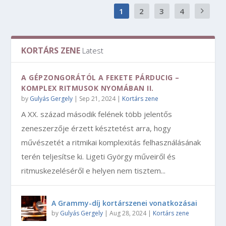
1
2
3
4
KORTÁRS ZENE
Latest
A GÉPZONGORÁTÓL A FEKETE PÁRDUCIG –
KOMPLEX RITMUSOK NYOMÁBAN II.
by
Gulyás Gergely
|
Sep 21, 2024
|
Kortárs zene
A XX. század második felének több jelentős
zeneszerzője érzett késztetést arra, hogy
művészetét a ritmikai komplexitás felhasználásának
terén teljesítse ki. Ligeti György műveiről és
ritmuskezeléséről e helyen nem tisztem...
A Grammy-díj kortárszenei vonatkozásai
by
Gulyás Gergely
|
Aug 28, 2024
|
Kortárs zene