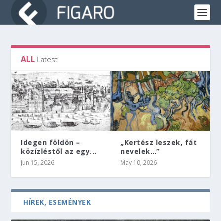
ALL
Latest
Idegen földön –
„Kertész leszek, fát
közízléstől az egy...
nevelek…”
Jun 15, 2026
May 10, 2026
HÍREK, ESEMÉNYEK