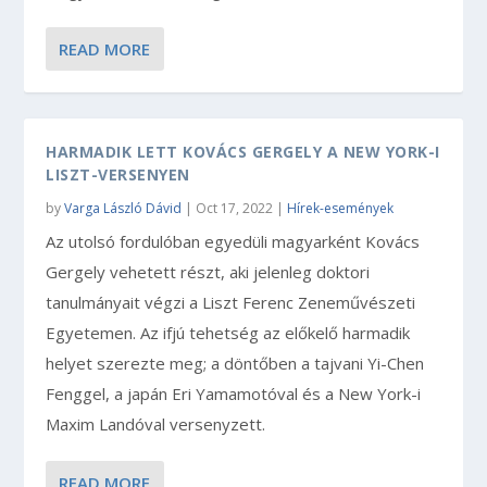
READ MORE
HARMADIK LETT KOVÁCS GERGELY A NEW YORK-I
LISZT-VERSENYEN
by
Varga László Dávid
|
Oct 17, 2022
|
Hírek-események
Az utolsó fordulóban egyedüli magyarként Kovács
Gergely vehetett részt, aki jelenleg doktori
tanulmányait végzi a Liszt Ferenc Zeneművészeti
Egyetemen. Az ifjú tehetség az előkelő harmadik
helyet szerezte meg; a döntőben a tajvani Yi-Chen
Fenggel, a japán Eri Yamamotóval és a New York-i
Maxim Landóval versenyzett.
READ MORE