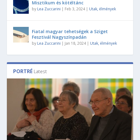
Misztikum és kötéltánc
by
Lea Zuccarini
|
Feb 3, 2024
|
Utak, élmények
Fiatal magyar tehetségek a Sziget
Fesztivál Nagyszínpadán
by
Lea Zuccarini
|
Jan 18, 2024
|
Utak, élmények
PORTRÉ
Latest