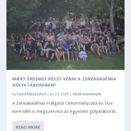
MIÉRT ÉRDEMES RÉSZT VENNI A ZENEAKADÉMIA
GÓLYATÁBORÁBAN?
by
Fanni Mária Juhos
|
Jul 24, 2025
|
Hírek-események
A Zeneakadémia Hallgatói Önkormányzata és Dux-
köre idén is megszervezi az egyetem gólyatáborát...
READ MORE