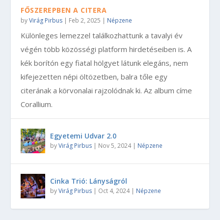
FŐSZEREPBEN A CITERA
by
Virág Pirbus
|
Feb 2, 2025
|
Népzene
Különleges lemezzel találkozhattunk a tavalyi év
végén több közösségi platform hirdetéseiben is. A
kék borítón egy fiatal hölgyet látunk elegáns, nem
kifejezetten népi öltözetben, balra tőle egy
citerának a körvonalai rajzolódnak ki. Az album címe
Corallium.
Egyetemi Udvar 2.0
by
Virág Pirbus
|
Nov 5, 2024
|
Népzene
Cinka Trió: Lányságról
by
Virág Pirbus
|
Oct 4, 2024
|
Népzene