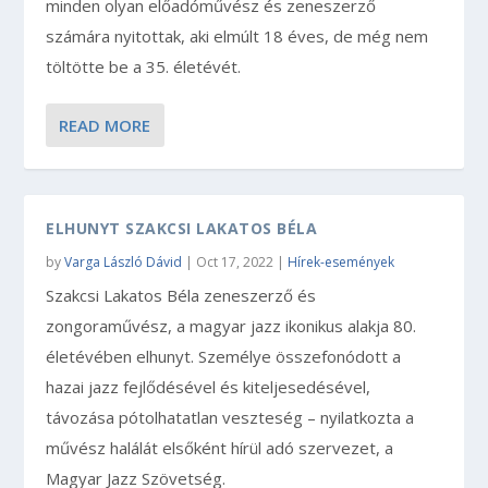
minden olyan előadóművész és zeneszerző
számára nyitottak, aki elmúlt 18 éves, de még nem
töltötte be a 35. életévét.
READ MORE
ELHUNYT SZAKCSI LAKATOS BÉLA
by
Varga László Dávid
|
Oct 17, 2022
|
Hírek-események
Szakcsi Lakatos Béla zeneszerző és
zongoraművész, a magyar jazz ikonikus alakja 80.
életévében elhunyt. Személye összefonódott a
hazai jazz fejlődésével és kiteljesedésével,
távozása pótolhatatlan veszteség – nyilatkozta a
művész halálát elsőként hírül adó szervezet, a
Magyar Jazz Szövetség.