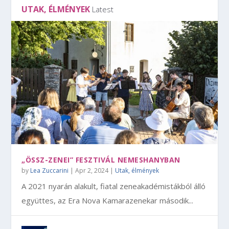
UTAK, ÉLMÉNYEK
Latest
„ÖSSZ-ZENEI” FESZTIVÁL NEMESHANYBAN
by
Lea Zuccarini
|
Apr 2, 2024
|
Utak, élmények
A 2021 nyarán alakult, fiatal zeneakadémistákból álló
együttes, az Era Nova Kamarazenekar második...