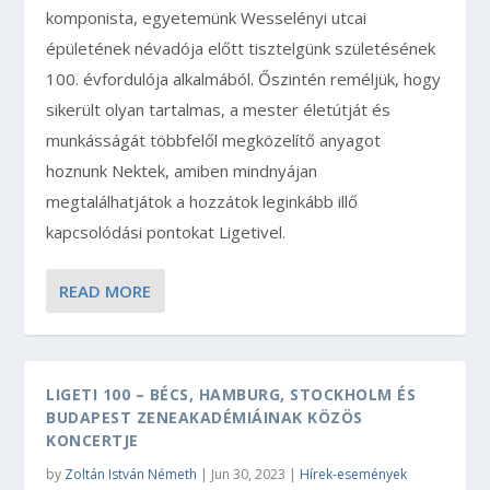
komponista, egyetemünk Wesselényi utcai
épületének névadója előtt tisztelgünk születésének
100. évfordulója alkalmából. Őszintén reméljük, hogy
sikerült olyan tartalmas, a mester életútját és
munkásságát többfelől megközelítő anyagot
hoznunk Nektek, amiben mindnyájan
megtalálhatjátok a hozzátok leginkább illő
kapcsolódási pontokat Ligetivel.
READ MORE
LIGETI 100 – BÉCS, HAMBURG, STOCKHOLM ÉS
BUDAPEST ZENEAKADÉMIÁINAK KÖZÖS
KONCERTJE
by
Zoltán István Németh
|
Jun 30, 2023
|
Hírek-események