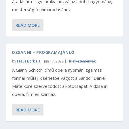
átadására – így járulva hozzá az adott hagyomány,
mesterség fennmaradásához.
READ MORE
DZSANNI – PROGRAMAJÁNLÓ
by
Fésűs Borbála
|
Jun 17, 2022
|
Hírek-események
A Gianni Schicchi című opera nyomán izgalmas
formai-műfaji kísérletbe vágott a Sándor Dániel
Máté köré szerveződött alkotócsapat. A dzsanni
opera, film és színház.
READ MORE