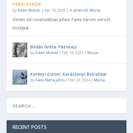
VERSCSOKOR
by
Ádám Molnár
|
Apr 10, 2025
|
A zenén túl
,
Múzsa
Zenén túl rovatunkban Juhos Fanni három versét
közöljük.
Bódás Gréta: Fázisrajz
by
Ádám Molnár
|
Feb 16, 2025
|
Múzsa
Korényi Eszter: Karácsonyi Bölcsődal
by
Fanni Mária Juhos
|
Dec 23, 2024
|
Múzsa
RECENT POSTS