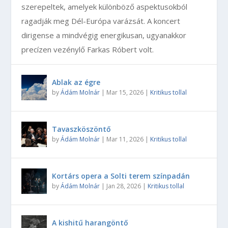
szerepeltek, amelyek különböző aspektusokból
ragadják meg Dél-Európa varázsát. A koncert
dirigense a mindvégig energikusan, ugyanakkor
precízen vezénylő Farkas Róbert volt.
Ablak az égre
by
Ádám Molnár
|
Mar 15, 2026
|
Kritikus tollal
Tavaszköszöntő
by
Ádám Molnár
|
Mar 11, 2026
|
Kritikus tollal
Kortárs opera a Solti terem színpadán
by
Ádám Molnár
|
Jan 28, 2026
|
Kritikus tollal
A kishitű harangöntő