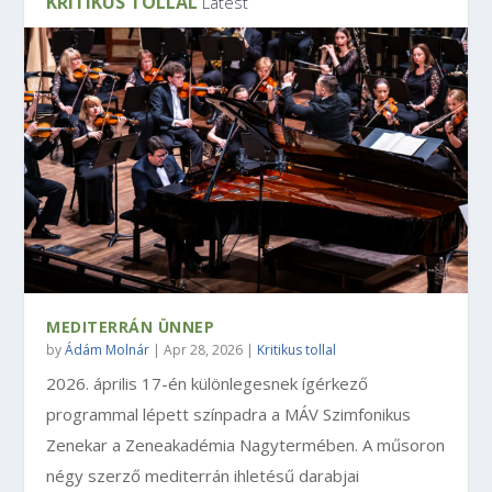
KRITIKUS TOLLAL
Latest
MEDITERRÁN ÜNNEP
by
Ádám Molnár
|
Apr 28, 2026
|
Kritikus tollal
2026. április 17-én különlegesnek ígérkező
programmal lépett színpadra a MÁV Szimfonikus
Zenekar a Zeneakadémia Nagytermében. A műsoron
négy szerző mediterrán ihletésű darabjai