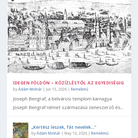
IDEGEN FÖLDÖN – KÖZÍZLÉSTŐL AZ EGYEDISÉGIG
by
Ádám Molnár
|
Jun 15, 2026
|
Remekmű
Joseph Bengraf, a belvárosi templom karnagya
Joseph Bengraf német származású zeneszerző és...
„Kertész leszek, fát nevelek…”
by
Ádám Molnár
|
May 10, 2026
|
Remekmű