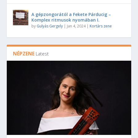
A gépzongorától a Fekete Párducig –
Komplex ritmusok nyomában I.
by
Gulyás Gergely
|
Jan 4, 2024
|
Kortárs zene
NÉPZENE
Latest