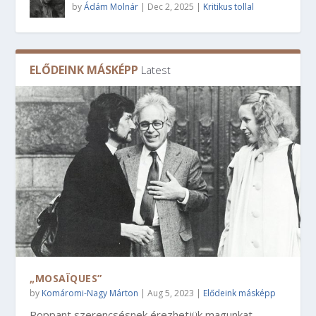
by
Ádám Molnár
|
Dec 2, 2025
|
Kritikus tollal
ELŐDEINK MÁSKÉPP
Latest
„MOSAÏQUES”
by
Komáromi-Nagy Márton
|
Aug 5, 2023
|
Elődeink másképp
Roppant szerencsésnek érezhetjük magunkat,