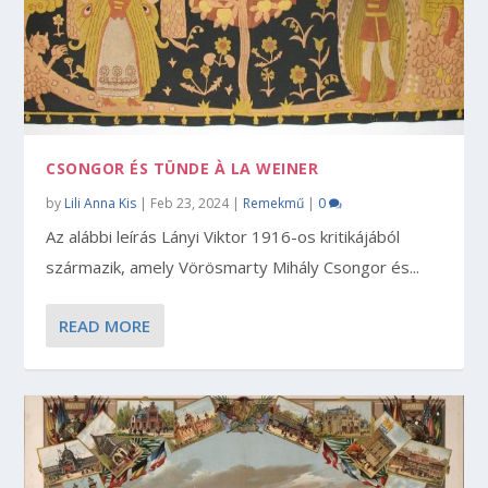
CSONGOR ÉS TÜNDE À LA WEINER
by
Lili Anna Kis
|
Feb 23, 2024
|
Remekmű
|
0
Az alábbi leírás Lányi Viktor 1916-os kritikájából
származik, amely Vörösmarty Mihály Csongor és...
READ MORE