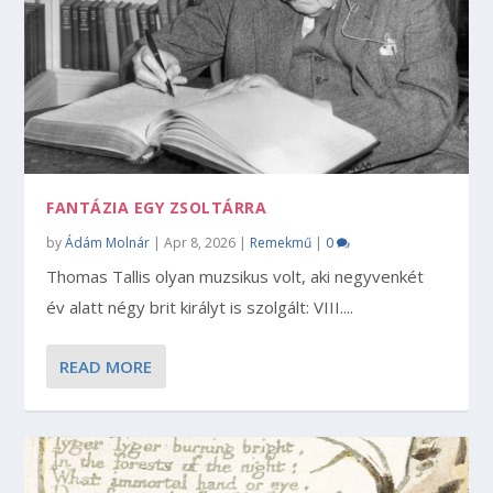
FANTÁZIA EGY ZSOLTÁRRA
by
Ádám Molnár
|
Apr 8, 2026
|
Remekmű
|
0
Thomas Tallis olyan muzsikus volt, aki negyvenkét
év alatt négy brit királyt is szolgált: VIII....
READ MORE