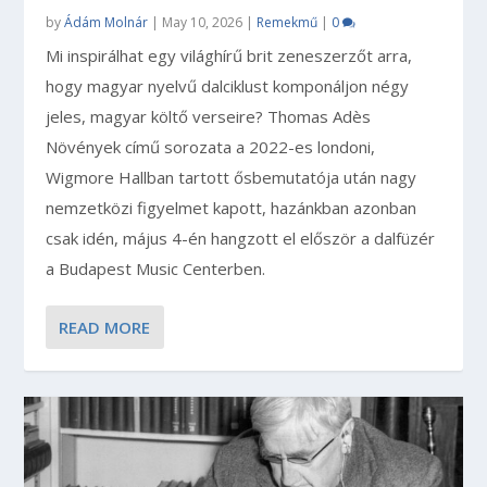
by
Ádám Molnár
|
May 10, 2026
|
Remekmű
|
0
Mi inspirálhat egy világhírű brit zeneszerzőt arra,
hogy magyar nyelvű dalciklust komponáljon négy
jeles, magyar költő verseire? Thomas Adès
Növények című sorozata a 2022-es londoni,
Wigmore Hallban tartott ősbemutatója után nagy
nemzetközi figyelmet kapott, hazánkban azonban
csak idén, május 4-én hangzott el először a dalfüzér
a Budapest Music Centerben.
READ MORE