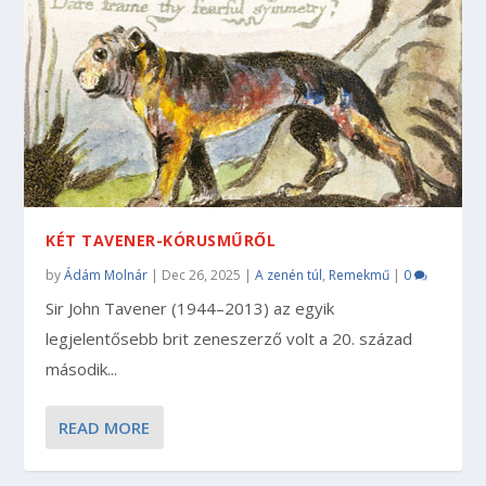
KÉT TAVENER-KÓRUSMŰRŐL
by
Ádám Molnár
|
Dec 26, 2025
|
A zenén túl
,
Remekmű
|
0
Sir John Tavener (1944–2013) az egyik
legjelentősebb brit zeneszerző volt a 20. század
második...
READ MORE