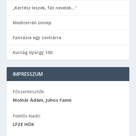
„Kertész leszek, fát nevelek…”
Mediterrán ünnep
Fantázia egy zsoltárra
Kurtág György 100
IMPRESSZUM
Főszerkesztők:
Molnár Ádám, Juhos Fanni
Felelős kiadó:
LFZE HÖK