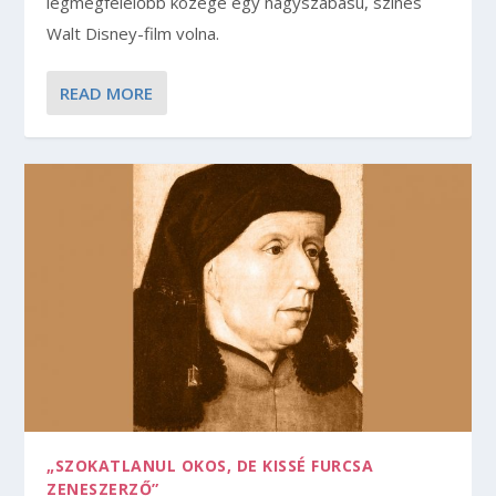
legmegfelelőbb közege egy nagyszabású, színes
Walt Disney-film volna.
READ MORE
„SZOKATLANUL OKOS, DE KISSÉ FURCSA
ZENESZERZŐ”