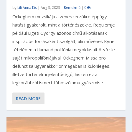
by
Lili Anna Kis
|
Aug 3, 2023
|
Remekmű
|
0
Ockeghem muzsikája a zeneszerzőkre éppúgy
hatást gyakorolt, mint a történészekre. Requiemje
például Ligeti György azonos című alkotásának
inspirációs forrásaként szolgált, aki művének Kyrie
tételében a flamand polifónia megoldásait ötvözte
saját mikropolifóniájával. Ockeghem Missa pro
defunctisa ugyanakkor önmagában is különleges,
illetve történelmi jelentőségű, hiszen ez a
legkorábbról ismert többszólamú gyászmise.
READ MORE