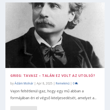
GRIEG: TAVASZ – TALÁN EZ VOLT AZ UTOLSÓ?
by
Ádám Molnár
|
Apr 8, 2025
|
Remekmű
|
0
Vajon feltétlenül igaz, hogy egy mű abban a
formájában éri el végső kiteljesedését, amelyet a...