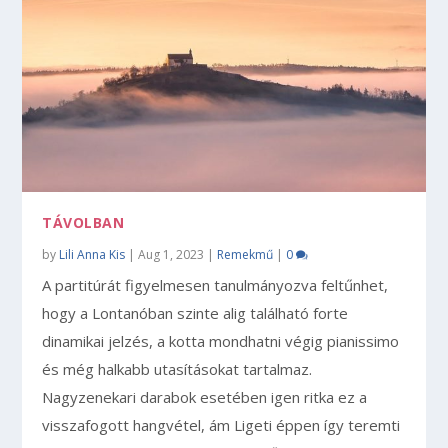
TÁVOLBAN
by
Lili Anna Kis
|
Aug 1, 2023
|
Remekmű
|
0
A partitúrát figyelmesen tanulmányozva feltűnhet,
hogy a Lontanóban szinte alig található forte
dinamikai jelzés, a kotta mondhatni végig pianissimo
és még halkabb utasításokat tartalmaz.
Nagyzenekari darabok esetében igen ritka ez a
visszafogott hangvétel, ám Ligeti éppen így teremti