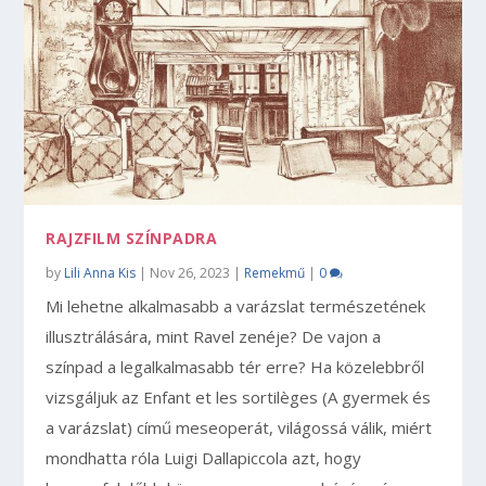
RAJZFILM SZÍNPADRA
by
Lili Anna Kis
|
Nov 26, 2023
|
Remekmű
|
0
Mi lehetne alkalmasabb a varázslat természetének
illusztrálására, mint Ravel zenéje? De vajon a
színpad a legalkalmasabb tér erre? Ha közelebbről
vizsgáljuk az Enfant et les sortilèges (A gyermek és
a varázslat) című meseoperát, világossá válik, miért
mondhatta róla Luigi Dallapiccola azt, hogy