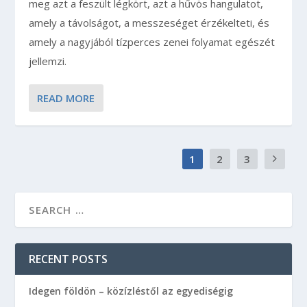
meg azt a feszült légkört, azt a hűvös hangulatot,
amely a távolságot, a messzeséget érzékelteti, és
amely a nagyjából tízperces zenei folyamat egészét
jellemzi.
READ MORE
1
2
3
RECENT POSTS
Idegen földön – közízléstől az egyediségig