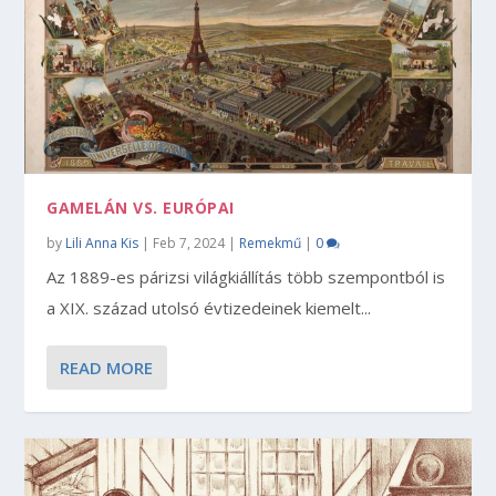
GAMELÁN VS. EURÓPAI
by
Lili Anna Kis
|
Feb 7, 2024
|
Remekmű
|
0
Az 1889-es párizsi világkiállítás több szempontból is
a XIX. század utolsó évtizedeinek kiemelt...
READ MORE