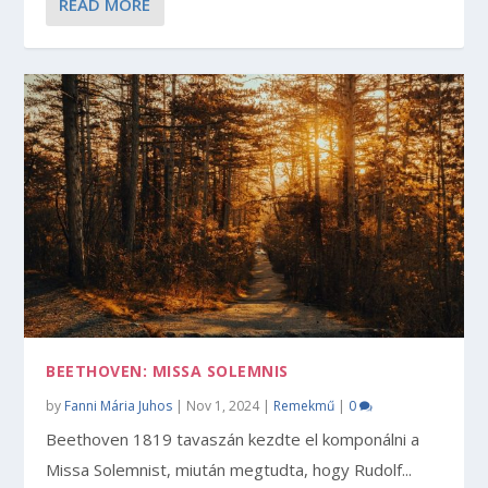
READ MORE
BEETHOVEN: MISSA SOLEMNIS
by
Fanni Mária Juhos
|
Nov 1, 2024
|
Remekmű
|
0
Beethoven 1819 tavaszán kezdte el komponálni a
Missa Solemnist, miután megtudta, hogy Rudolf...