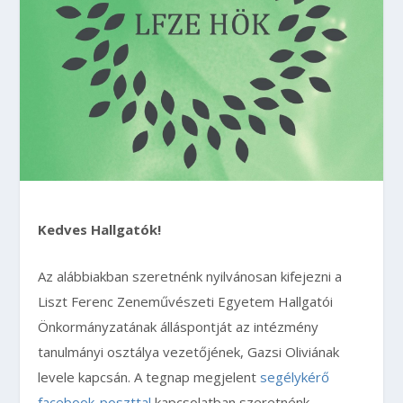
Kedves Hallgatók!
Az alábbiakban szeretnénk nyilvánosan kifejezni a
Liszt Ferenc Zeneművészeti Egyetem Hallgatói
Önkormányzatának álláspontját az intézmény
tanulmányi osztálya vezetőjének, Gazsi Oliviának
levele kapcsán. A tegnap megjelent
segélykérő
facebook-poszttal
kapcsolatban szeretnénk