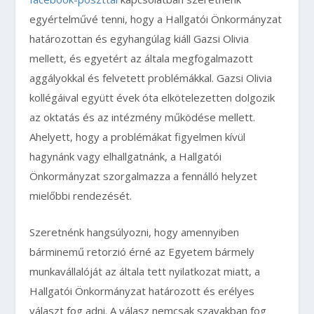
egyértelművé tenni, hogy a Hallgatói Önkormányzat
határozottan és egyhangúlag kiáll Gazsi Olivia
mellett, és egyetért az általa megfogalmazott
aggályokkal és felvetett problémákkal. Gazsi Olivia
kollégáival együtt évek óta elkötelezetten dolgozik
az oktatás és az intézmény működése mellett.
Ahelyett, hogy a problémákat figyelmen kívül
hagynánk vagy elhallgatnánk, a Hallgatói
Önkormányzat szorgalmazza a fennálló helyzet
mielőbbi rendezését.
Szeretnénk hangsúlyozni, hogy amennyiben
bárminemű retorzió érné az Egyetem bármely
munkavállalóját az általa tett nyilatkozat miatt, a
Hallgatói Önkormányzat határozott és erélyes
választ fog adni. A válasz nemcsak szavakban fog