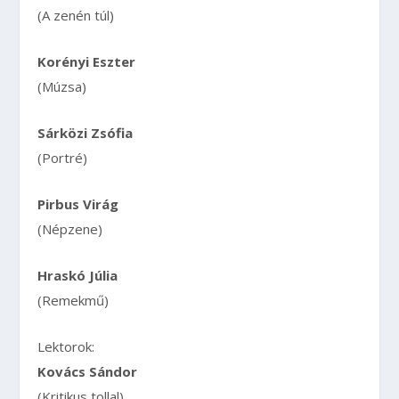
(A zenén túl)
Korényi Eszter
(Múzsa)
Sárközi Zsófia
(Portré)
Pirbus Virág
(Népzene)
Hraskó Júlia
(Remekmű)
Lektorok:
Kovács Sándor
(Kritikus tollal)