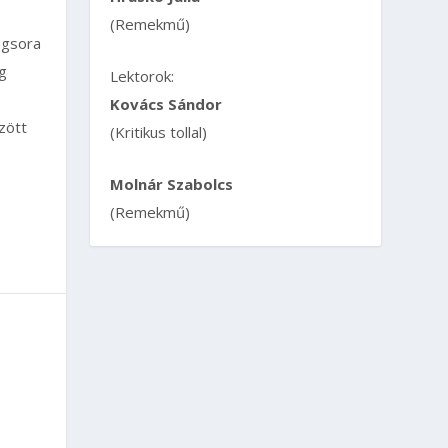
(Remekmű)
ngsora
ág
Lektorok:
Kovács Sándor
zött
(Kritikus tollal)
Molnár Szabolcs
(Remekmű)