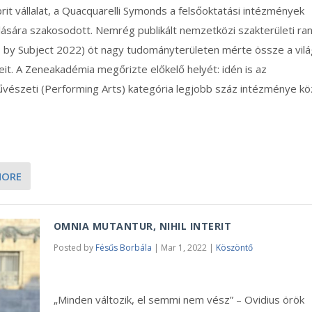
rit vállalat, a Quacquarelli Symonds a felsőoktatási intézmények
lására szakosodott. Nemrég publikált nemzetközi szakterületi ra
s by Subject 2022) öt nagy tudományterületen mérte össze a vil
t. A Zeneakadémia megőrizte előkelő helyét: idén is az
vészeti (Performing Arts) kategória legjobb száz intézménye kö
MORE
OMNIA MUTANTUR, NIHIL INTERIT
Posted by
Fésűs Borbála
|
Mar 1, 2022
|
Köszöntő
„Minden változik, el semmi nem vész” – Ovidius örök