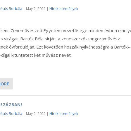
Fésűs Borbála
|
May 2, 2022
|
Hírek-események
Ferenc Zeneművészeti Egyetem vezetősége minden évben elhelye
s virágait Bartók Béla sírján, a zeneszerző-zongoraművész
nek évfordulóján. Ezt követően hozzák nyilvánosságra a Bartók–
díjjal kitüntetett két művész nevét.
MORE
 SZÁZBAN!
Fésűs Borbála
|
May 2, 2022
|
Hírek-események