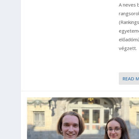
A neves b
rangsoro
(Ranking
egyetemei
előadómű
végzett.
READ 