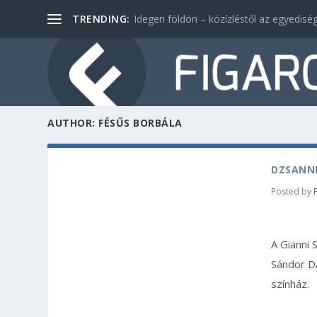
TRENDING:
Idegen földön – közízléstől az egyediség
AUTHOR:
FÉSŰS BORBÁLA
DZSANN
Posted by
A Gianni 
Sándor Dá
színház.