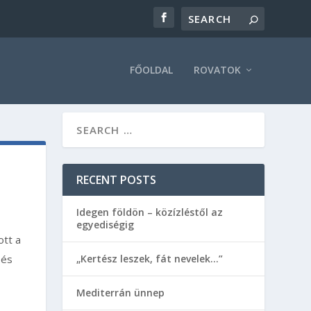
FŐOLDAL
ROVATOK
RECENT POSTS
Idegen földön – közízléstől az
egyediségig
ott a
 és
„Kertész leszek, fát nevelek…”
Mediterrán ünnep