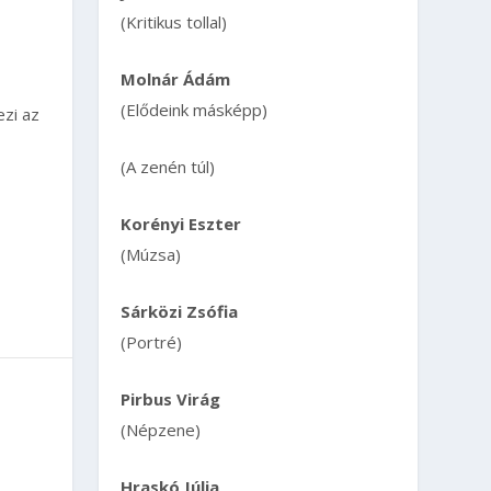
(Kritikus tollal)
Molnár Ádám
(Elődeink másképp)
zi az
(A zenén túl)
Korényi Eszter
(Múzsa)
Sárközi Zsófia
(Portré)
Pirbus Virág
(Népzene)
Hraskó Júlia