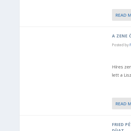
READ 
A ZENE 
Posted by
Híres ze
lett a L
READ 
FRIED P
DÍJAT