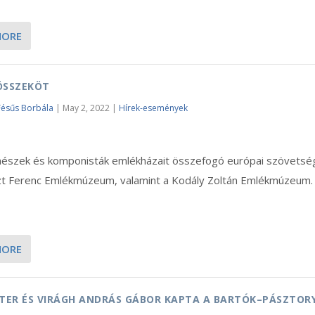
MORE
ÖSSZEKÖT
Fésűs Borbála
|
May 2, 2022
|
Hírek-események
nészek és komponisták emlékházait összefogó európai szövetség
iszt Ferenc Emlékmúzeum, valamint a Kodály Zoltán Emlékmúzeum.
MORE
ÉTER ÉS VIRÁGH ANDRÁS GÁBOR KAPTA A BARTÓK–PÁSZTOR