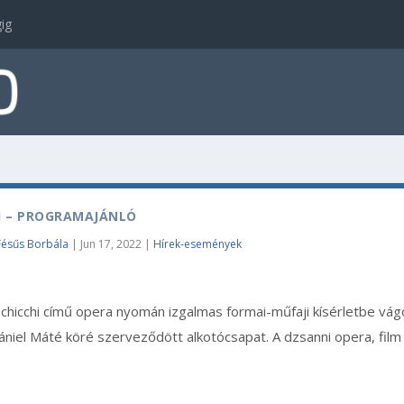
ig
I – PROGRAMAJÁNLÓ
Fésűs Borbála
|
Jun 17, 2022
|
Hírek-események
Schicchi című opera nyomán izgalmas formai-műfaji kísérletbe vág
niel Máté köré szerveződött alkotócsapat. A dzsanni opera, film