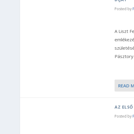
Posted by
A Liszt 
emlékezé
születésé
Pásztory-
READ 
AZ ELSŐ
Posted by