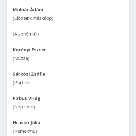
Molnár Ádám
(Elődeink másképp)
(A zenén túl)
Korényi Eszter
(Múzsa)
Sárközi Zsófia
(Portré)
Pirbus Virág
(Népzene)
Hraskó Júlia
(Remekmű)