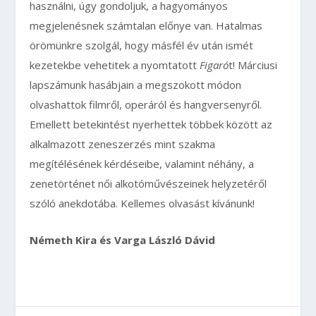
használni, úgy gondoljuk, a hagyományos
megjelenésnek számtalan előnye van. Hatalmas
örömünkre szolgál, hogy másfél év után ismét
kezetekbe vehetitek a nyomtatott
Figaró
t! Márciusi
lapszámunk hasábjain a megszokott módon
olvashattok filmről, operáról és hangversenyről.
Emellett betekintést nyerhettek többek között az
alkalmazott zeneszerzés mint szakma
megítélésének kérdéseibe, valamint néhány, a
zenetörténet női alkotóművészeinek helyzetéről
szóló anekdotába. Kellemes olvasást kívánunk!
Németh Kira
és Varga László Dávid