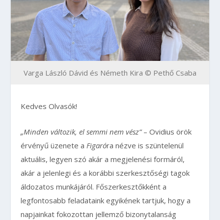
Varga László Dávid és Németh Kira © Pethő Csaba
Kedves Olvasók!
„Minden változik, el semmi nem vész”
– Ovidius örök
érvényű üzenete a
Figaró
ra nézve is szüntelenül
aktuális, legyen szó akár a megjelenési formáról,
akár a jelenlegi és a korábbi szerkesztőségi tagok
áldozatos munkájáról. Főszerkesztőkként a
legfontosabb feladataink egyikének tartjuk, hogy a
napjainkat fokozottan jellemző bizonytalanság