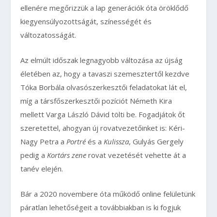
ellenére megőrizzük a lap generációk óta öröklődő
kiegyensúlyozottságát, színességét és
változatosságát.
Az elmúlt időszak legnagyobb változása az újság
életében az, hogy a tavaszi szemesztertől kezdve
Tóka Borbála olvasószerkesztői feladatokat lát el,
míg a társfőszerkesztői pozíciót Németh Kira
mellett Varga László Dávid tölti be. Fogadjátok őt
szeretettel, ahogyan új rovatvezetőinket is: Kéri-
Nagy Petra a
Portré
és a
Kulissza
, Gulyás Gergely
pedig a
Kortárs zene
rovat vezetését vehette át a
tanév elején.
Bár a 2020 novembere óta működő online felületünk
páratlan lehetőségeit a továbbiakban is ki fogjuk