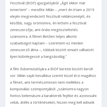
Fesztivál (BIDF) igazgatójától. „Ágit ekkor már
ismertem” – mesélte Milán – „mert én írtam a 2019
elején megrendezett fesztivál reklámzenéjét, és
később, nagy örömömre, én lettem a fesztivál
zeneszerzője, ami óriási megtiszteltetés
számomra. A filmet illetően teljes alkotói
szabadságot kaptam – szerintem ez minden
zeneszerző álma –, többek között emiatt válhatott
ilyen különlegessé a hangzásvilág.”
A film ősbemutatójára a BIDF keretei között került
sor. Milán saját bevallása szerint közel érzi magához
a filmet, ami természetesen nem mellékes a
komponálás szempontjából: „számomra nagyon
fontos belemászni a karakterek fejébe és azonosulni
velük, átélni a történéseket, hiszen meg kell adnunk