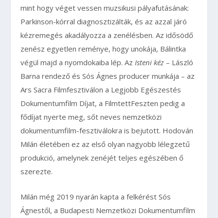
mint hogy véget vessen muzsikusi pályafutásának:
Parkinson-kórral diagnosztizálták, és az azzal járó
kézremegés akadályozza a zenélésben. Az idősödő
zenész egyetlen reménye, hogy unokája, Bálintka
végül majd a nyomdokaiba lép. Az
Isteni kéz
– László
Barna rendező és Sós Ágnes producer munkája – az
Ars Sacra Filmfesztiválon a Legjobb Egészestés
Dokumentumfilm Díjat, a FilmtettFeszten pedig a
fődíjat nyerte meg, sőt neves nemzetközi
dokumentumfilm-fesztiválokra is bejutott. Hodován
Milán életében ez az első olyan nagyobb lélegzetű
produkció, amelynek zenéjét teljes egészében ő
szerezte.
Milán még 2019 nyarán kapta a felkérést Sós
Ágnestől, a Budapesti Nemzetközi Dokumentumfilm