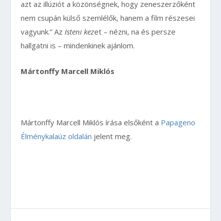
azt az illúziót a közönségnek, hogy zeneszerzőként
nem csupán külső szemlélők, hanem a film részesei
vagyunk.” Az
Isteni kez
et – nézni, na és persze
hallgatni is – mindenkinek ajánlom.
Mártonffy Marcell Miklós
Mártonffy Marcell Miklós írása elsőként a
Papageno
Élménykalaúz oldalán
jelent meg.