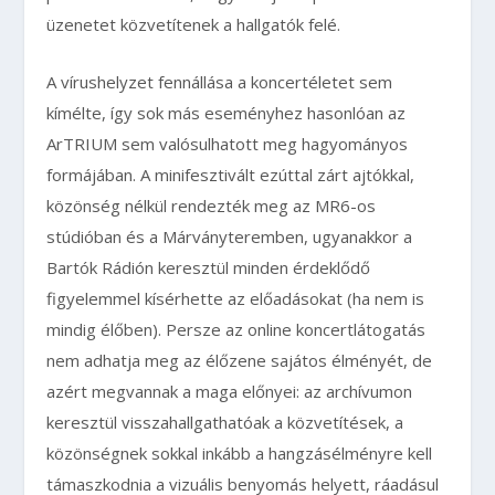
üzenetet közvetítenek a hallgatók felé.
A vírushelyzet fennállása a koncertéletet sem
kímélte, így sok más eseményhez hasonlóan az
ArTRIUM sem valósulhatott meg hagyományos
formájában. A minifesztivált ezúttal zárt ajtókkal,
közönség nélkül rendezték meg az MR6-os
stúdióban és a Márványteremben, ugyanakkor a
Bartók Rádión keresztül minden érdeklődő
figyelemmel kísérhette az előadásokat (ha nem is
mindig élőben). Persze az online koncertlátogatás
nem adhatja meg az élőzene sajátos élményét, de
azért megvannak a maga előnyei: az archívumon
keresztül visszahallgathatóak a közvetítések, a
közönségnek sokkal inkább a hangzásélményre kell
támaszkodnia a vizuális benyomás helyett, ráadásul