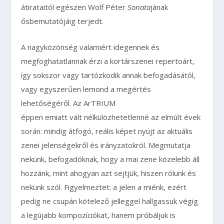
átirataitól egészen Wolf Péter
Sonata
jának
ősbemutatójáig terjedt.
A nagyközönség valamiért idegennek és
megfoghatatlannak érzi a kortárszenei repertoárt,
így sokszor vagy tartózkodik annak befogadásától,
vagy egyszerűen lemond a megértés
lehetőségéről. Az ArTRIUM
éppen emiatt vált nélkülözhetetlenné az elmúlt évek
során: mindig átfogó, reális képet nyújt az aktuális
zenei jelenségekről és irányzatokról. Megmutatja
nekünk, befogadóknak, hogy a mai zene közelebb áll
hozzánk, mint ahogyan azt sejtjük, hiszen rólunk és
nekünk szól. Figyelmeztet: a jelen a miénk, ezért
pedig ne csupán kötelező jelleggel hallgassuk végig
a legújabb kompozíciókat, hanem próbáljuk is