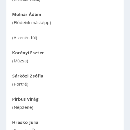
Molnár Ádám
(Elődeink másképp)
(A zenén túl)
Korényi Eszter
(Múzsa)
Sárközi Zsófia
(Portré)
Pirbus Virág
(Népzene)
Hraskó Júlia