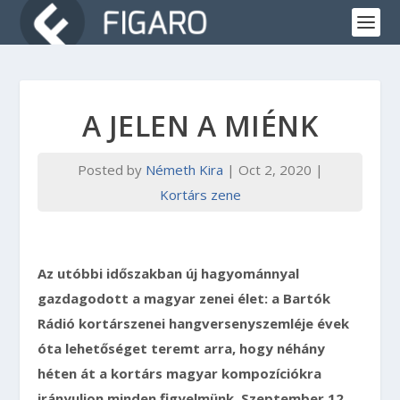
A JELEN A MIÉNK
Posted by
Németh Kira
|
Oct 2, 2020
|
Kortárs zene
Az utóbbi időszakban új hagyománnyal
gazdagodott a magyar zenei élet: a Bartók
Rádió kortárszenei hangversenyszemléje évek
óta lehetőséget teremt arra, hogy néhány
héten át a kortárs magyar kompozíciókra
irányuljon minden figyelmünk. Szeptember 12.