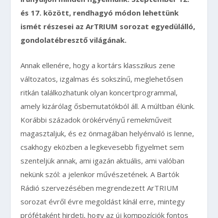
és 17. között, rendhagyó módon lehettünk
ismét részesei az ArTRIUM sorozat egyedülálló,
gondolatébresztő világának.
Annak ellenére, hogy a kortárs klasszikus zene
változatos, izgalmas és sokszínű, meglehetősen
ritkán találkozhatunk olyan koncertprogrammal,
amely kizárólag ősbemutatókból áll. A múltban élünk.
Korábbi századok örökérvényű remekműveit
magasztaljuk, és ez önmagában helyénvaló is lenne,
csakhogy eközben a legkevesebb figyelmet sem
szenteljük annak, ami igazán aktuális, ami valóban
nekünk szól: a jelenkor művészetének. A Bartók
Rádió szervezésében megrendezett ArTRIUM
sorozat évről évre megoldást kínál erre, mintegy
prófétaként hirdeti, hogy az új kompozíciók fontos