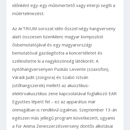
időnként egy-egy műismertető vagy interjú segíti a
műértelmezést.
Az ArTRIUM sorozat idén ősszel négy hangverseny
alatt összesen tizenkilenc magyar kompozíció
ősbemutatójával és egy magyarországi
bemutatóval gazdagította a koncertéletet és
szélesítette ki a nagyközönség látókörét. A
nyitóhangversenyen Puskás Levente (szaxofon),
Váradi Judit (zongora) és Szabó István
(ütőhangszerek) mellett az akusztikus-
elektroakusztikus zene kapcsolatával foglalkozó EAR
Együttes lépett fel – ez az apparátus már
önmagában is rendkívül izgalmas. Szeptember 13-án
egészen más jellegű program következett, ugyanis
a Für Anima Zeneszerzésverseny döntős alkotásai