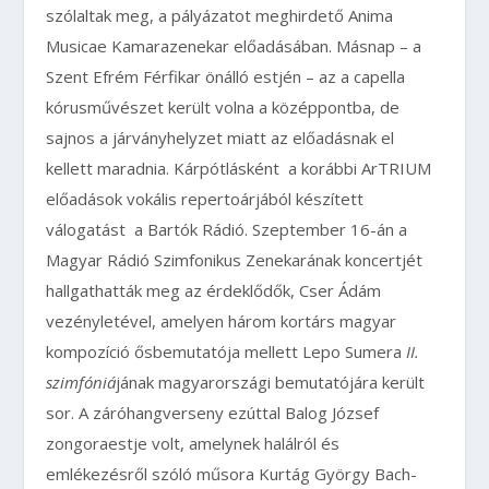
szólaltak meg, a pályázatot meghirdető Anima
Musicae Kamarazenekar előadásában. Másnap – a
Szent Efrém Férfikar önálló estjén – az a capella
kórusművészet került volna a középpontba, de
sajnos a járványhelyzet miatt az előadásnak el
kellett maradnia. Kárpótlásként
a korábbi ArTRIUM
előadások vokális repertoárjából készített
válogatást
a Bartók Rádió. Szeptember 16-án a
Magyar Rádió Szimfonikus Zenekarának koncertjét
hallgathatták meg az érdeklődők, Cser Ádám
vezényletével, amelyen három kortárs magyar
kompozíció ősbemutatója mellett Lepo Sumera
II.
szimfóniá
jának magyarországi bemutatójára került
sor. A záróhangverseny ezúttal Balog József
zongoraestje volt, amelynek halálról és
emlékezésről szóló műsora Kurtág György Bach-