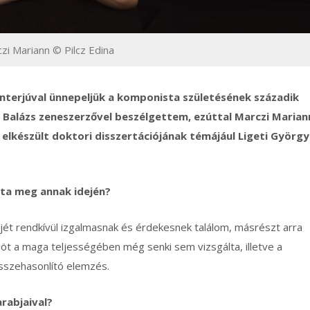
zi Mariann © Pilcz Edina
nterjúval ünnepeljük a komponista születésének századik
 Balázs zeneszerzővel beszélgettem, ezúttal Marczi Marian
lkészült doktori disszertációjának témájául Ligeti György
ta meg annak idején?
ét rendkívül izgalmasnak és érdekesnek találom, másrészt arra
öt a maga teljességében még senki sem vizsgálta, illetve a
sszehasonlító elemzés.
arabjaival?