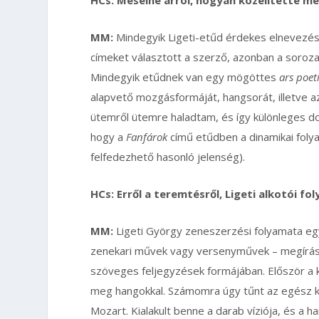
MM:
Mindegyik Ligeti-etűd érdekes elnevezéss
címeket választott a szerző, azonban a soroza
Mindegyik etűdnek van egy mögöttes
ars poet
alapvető mozgásformáját, hangsorát, illetve az
ütemről ütemre haladtam, és így különleges dol
hogy a
Fanfárok
című etűdben a dinamikai fol
felfedezhető hasonló jelenség).
HCs: Erről a teremtésről, Ligeti alkotói 
MM:
Ligeti György zeneszerzési folyamata egy
zenekari művek vagy versenyművek – megírása 
szöveges feljegyzések formájában. Először a ko
meg hangokkal. Számomra úgy tűnt az egész ku
Mozart. Kialakult benne a darab víziója, és a 