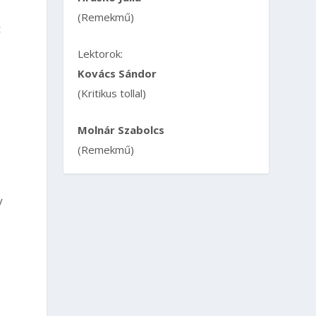
(Remekmű)
t
Lektorok:
Kovács Sándor
(Kritikus tollal)
Molnár Szabolcs
(Remekmű)
y