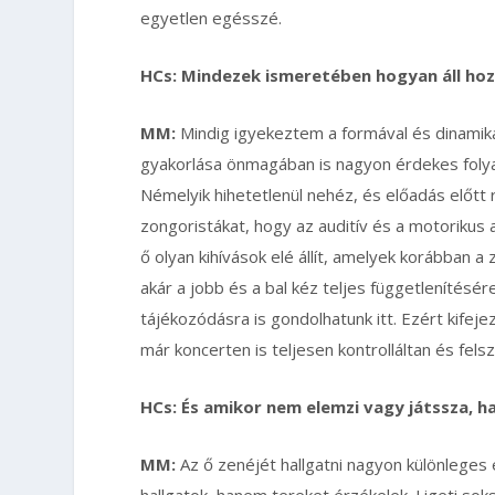
egyetlen egésszé.
HCs: Mindezek ismeretében hogyan áll ho
MM:
Mindig igyekeztem a formával és dinamiká
gyakorlása önmagában is nagyon érdekes folya
Némelyik hihetetlenül nehéz, és előadás előtt 
zongoristákat, hogy az auditív és a motorikus 
ő olyan kihívások elé állít, amelyek korábban a
akár a jobb és a bal kéz teljes függetlenítésér
tájékozódásra is gondolhatunk itt. Ezért kifeje
már koncerten is teljesen kontrolláltan és fel
HCs: És amikor nem elemzi vagy játssza, h
MM:
Az ő zenéjét hallgatni nagyon különlege
hallgatok, hanem tereket érzékelek. Ligeti so