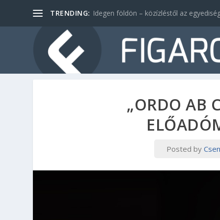
TRENDING:
Idegen földön – közízléstől az egyediség
„ORDO AB C
ELŐADÓM
Posted by
Csen