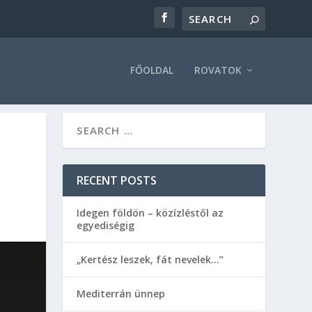
FŐOLDAL
ROVATOK
RECENT POSTS
Idegen földön – közízléstől az
egyediségig
„Kertész leszek, fát nevelek…”
Mediterrán ünnep