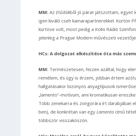
MM:
Az
Etűdök
ből jó párat játszottam, egye
igen kiváló cseh kamarapartnerekkel. Kürtön Pře
kürtöse volt, most pedig a Kölni Rádió Szimfo
jelenleg a Prague Modern művészeti vezetője
HCs: A dolgozat elkészítése óta más szem
MM:
Természetesen, hiszen azáltal, hogy eleme
remélem, és úgy is érzem, jobban értem azóta
hallgatásakor bizonyos anyagtípusok ismerősen
„lamento”-motívum, ami kromatikusan ereszked
Több zenekarra és zongorára írt darabjában e
ben), de konkrétan van egy
Lamento
című tétel
többször visszaköszön.
HCs: Mesélne arról, hogyan közelítette 