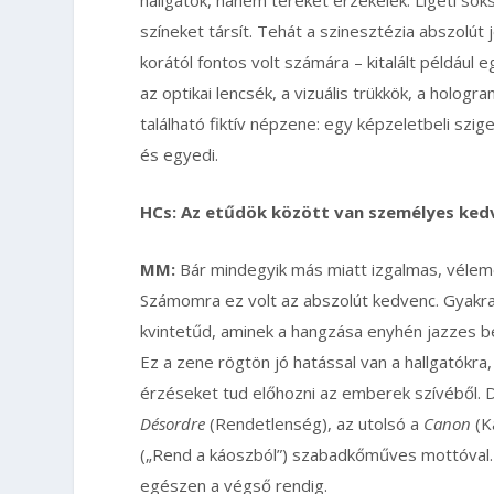
színeket társít. Tehát a szinesztézia abszolút 
korától fontos volt számára – kitalált például 
az optikai lencsék, a vizuális trükkök, a hologr
található fiktív népzene: egy képzeletbeli szi
és egyedi.
HCs: Az etűdök között van személyes ked
MM:
Bár mindegyik más miatt izgalmas, vélem
Számomra ez volt az abszolút kedvenc. Gyakran
kvintetűd, aminek a hangzása enyhén jazzes ben
Ez a zene rögtön jó hatással van a hallgatókra,
érzéseket tud előhozni az emberek szívéből. D
Désordre
(Rendetlenség), az utolsó a
Canon
(Ká
(„Rend a káoszból”) szabadkőműves mottóval. 
egészen a végső rendig.