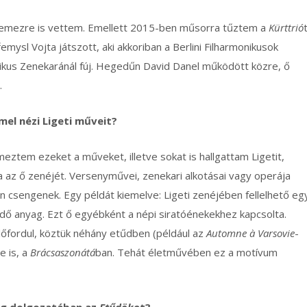
t lemezre is vettem. Emellett 2015-ben műsorra tűztem a
Kürttrió
mysl Vojta játszott, aki akkoriban a Berlini Filharmonikusok
nikus Zenekaránál fúj. Hegedűn David Danel működött közre, ő
.
mel nézi
Ligeti műveit?
ztem ezeket a műveket, illetve sokat is hallgattam Ligetit,
 az ő zenéjét. Versenyművei, zenekari alkotásai vagy operája
 csengenek. Egy példát kiemelve: Ligeti zenéjében fellelhető eg
ő anyag. Ezt ő egyébként a népi siratóénekekhez kapcsolta.
lőfordul, köztük néhány etűdben (például az
Automne à Varsovie
-
e is, a
Brácsaszonátá
ban. Tehát életművében ez a motívum
meg dolgozatában az
Etűdök
et?