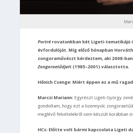
Marc
Portré
rovatunkban két Ligeti-tematikájú i
évfordulóját. Míg előző hónapban Horváth
zongoraművészt kérdeztem, aki 2008-ban e
Zongoraetűdjei
t (1985–2001) választotta.
Hőnich Csenge: Miért éppen ez a mű ragad
Marczi Mariann:
Egyrészt Ligeti György zenéj
gondoltam, hogy ezt a tizennyolc zongoraetűd
meglévő felvételekről sem készült korábban ö
HCs: Előtte volt bármi kapcsolata Ligeti d