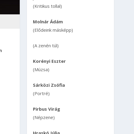
(Kritikus tollal)
Molnár Ádám
(Elődeink másképp)
(A zenén túl)
n
Korényi Eszter
(Múzsa)
Sárközi Zsófia
(Portré)
Pirbus Virág
(Népzene)
Hraskó Júlia