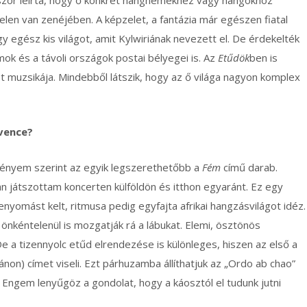
jelen van zenéjében. A képzelet, a fantázia már egészen fiatal
egy egész kis világot, amit Kylwiriának nevezett el. De érdekelték
amok és a távoli országok postai bélyegei is. Az
Etűdök
ben is
get muzsikája. Mindebből látszik, hogy az ő világa nagyon komplex
vence?
ényem szerint az egyik legszerethetőbb a
Fém
című darab.
 játszottam koncerten külföldön és itthon egyaránt. Ez egy
yomást kelt, ritmusa pedig egyfajta afrikai hangzásvilágot idéz.
 önkéntelenül is mozgatják rá a lábukat. Elemi, ösztönös
e a tizennyolc etűd elrendezése is különleges, hiszen az első a
non) címet viseli. Ezt párhuzamba állíthatjuk az „Ordo ab chao”
Engem lenyűgöz a gondolat, hogy a káosztól el tudunk jutni