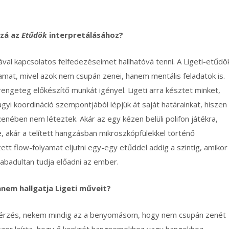
zzá az
Etűdök
interpretálásához?
val kapcsolatos felfedezéseimet hallhatóvá tenni. A Ligeti-etűdö
mat, mivel azok nem csupán zenei, hanem mentális feladatok is.
rengeteg előkészítő munkát igényel. Ligeti arra késztet minket,
agyi koordináció szempontjából lépjük át saját határainkat, hiszen
 zenében nem léteztek. Akár az egy kézen belüli polifon játékra,
e, akár a telített hangzásban mikroszkópfülekkel történő
zett flow-folyamat eljutni egy-egy etűddel addig a szintig, amikor
szabadultan tudja előadni az ember.
anem hallgatja Ligeti műveit?
s érzés, nekem mindig az a benyomásom, hogy nem csupán zenét
kszor leírta, hogy ő konkrét hangnemekhez vagy hangokhoz