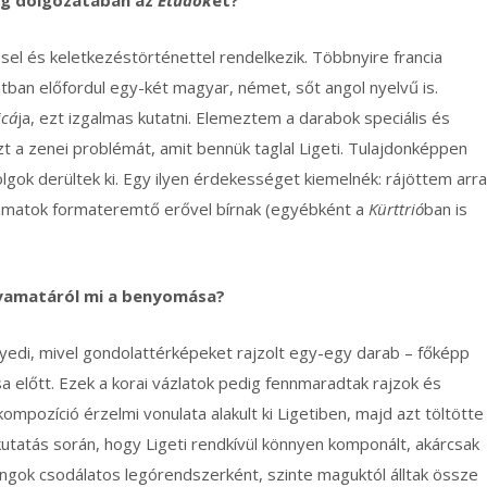
el és keletkezéstörténettel rendelkezik. Többnyire francia
tban előfordul egy-két magyar, német, sőt angol nyelvű is.
icá
ja, ezt izgalmas kutatni. Elemeztem a darabok speciális és
t a zenei problémát, amit bennük taglal Ligeti. Tulajdonképpen
gok derültek ki. Egy ilyen érdekességet kiemelnék: rájöttem arra
yamatok formateremtő erővel bírnak (egyébként a
Kürttrió
ban is
folyamatáról mi a benyomása?
edi, mivel gondolattérképeket rajzolt egy-egy darab – főképp
előtt. Ezek a korai vázlatok pedig fennmaradtak rajzok és
mpozíció érzelmi vonulata alakult ki Ligetiben, majd azt töltötte
tatás során, hogy Ligeti rendkívül könnyen komponált, akárcsak
hangok csodálatos legórendszerként, szinte maguktól álltak össze